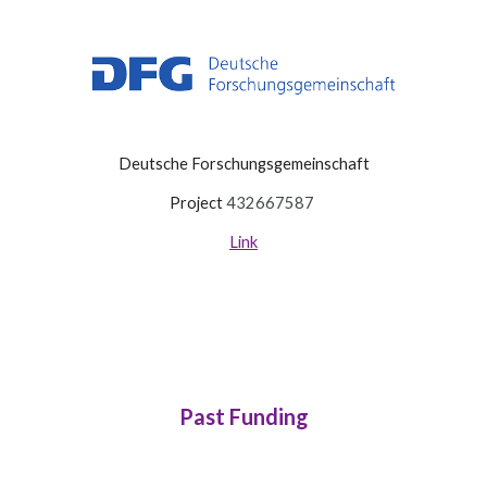
Deutsche Forschungsgemeinschaft
Projec
t
432667587
Link
Past F
unding